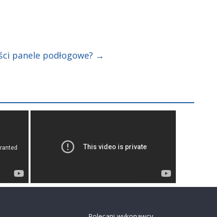
ości panele podłogowe?
→
Polecani wykonawcy