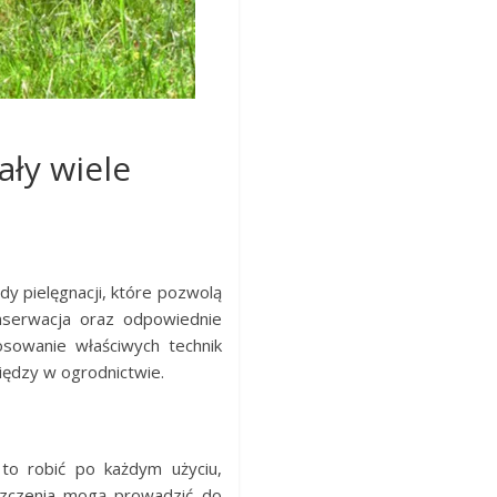
ały wiele
y pielęgnacji, które pozwolą
nserwacja oraz odpowiednie
osowanie właściwych technik
niędzy w ogrodnictwie.
 to robić po każdym użyciu,
szczenia mogą prowadzić do