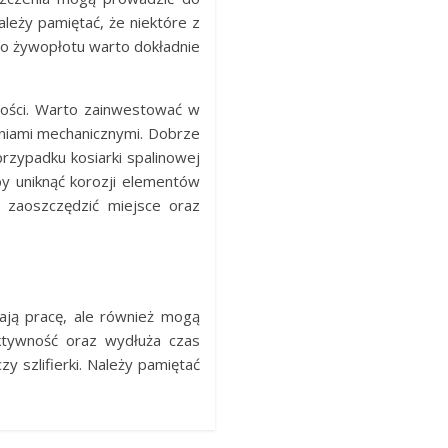
ależy pamiętać, że niektóre z
do żywopłotu warto dokładnie
łości. Warto zainwestować w
niami mechanicznymi. Dobrze
rzypadku kosiarki spalinowej
y uniknąć korozji elementów
i zaoszczędzić miejsce oraz
iają pracę, ale również mogą
ektywność oraz wydłuża czas
y szlifierki. Należy pamiętać