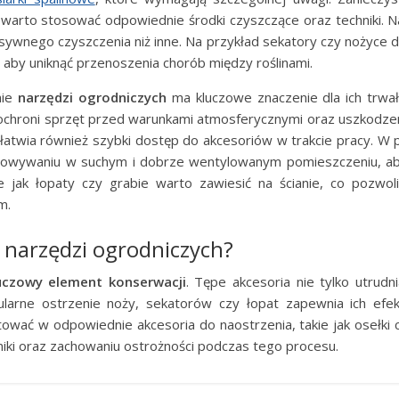
 warto stosować odpowiednie środki czyszczące oraz techniki. N
nsywnego czyszczenia niż inne. Na przykład sekatory czy nożyce 
h, aby uniknąć przenoszenia chorób między roślinami.
nie
narzędzi ogrodniczych
ma kluczowe znaczenie dla ich trwa
ochroni sprzęt przed warunkami atmosferycznymi oraz uszkodze
atwia również szybki dostęp do akcesoriów w trakcie pracy. W p
chowywaniu w suchym i dobrze wentylowanym pomieszczeniu, ab
e jak łopaty czy grabie warto zawiesić na ścianie, co pozwol
m.
ć narzędzi ogrodniczych?
uczowy element konserwacji
. Tępe akcesoria nie tylko utrudn
ularne ostrzenie noży, sekatorów czy łopat zapewnia ich ef
wać w odpowiednie akcesoria do naostrzenia, takie jak osełki cz
niki oraz zachowaniu ostrożności podczas tego procesu.