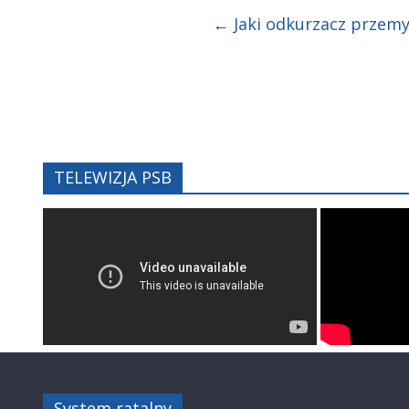
←
Jaki odkurzacz przem
TELEWIZJA PSB
System ratalny