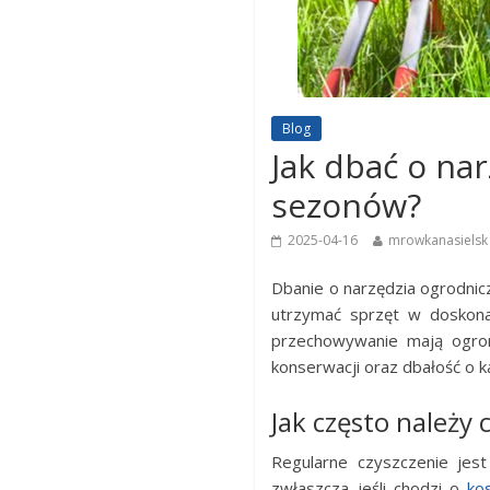
Blog
Jak dbać o na
sezonów?
2025-04-16
mrowkanasielsk
Dbanie o narzędzia ogrodnic
utrzymać sprzęt w doskona
przechowywanie mają ogromn
konserwacji oraz dbałość o k
Jak często należy 
Regularne czyszczenie jes
zwłaszcza jeśli chodzi o
ko