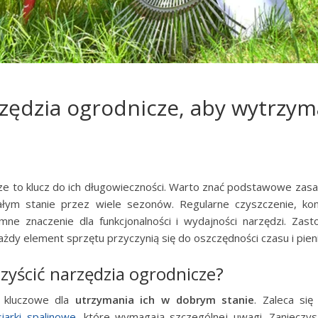
rzędzia ogrodnicze, aby wytrzym
ze to klucz do ich długowieczności. Warto znać podstawowe zasad
łym stanie przez wiele sezonów. Regularne czyszczenie, ko
e znaczenie dla funkcjonalności i wydajności narzędzi. Zast
ażdy element sprzętu przyczynią się do oszczędności czasu i pie
czyścić narzędzia ogrodnicze?
t kluczowe dla
utrzymania ich w dobrym stanie
. Zaleca się
siarki spalinowe
, które wymagają szczególnej uwagi. Zanieczy