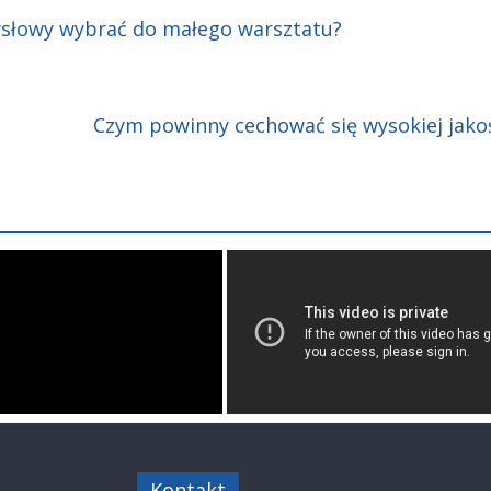
ysłowy wybrać do małego warsztatu?
Czym powinny cechować się wysokiej jak
Kontakt