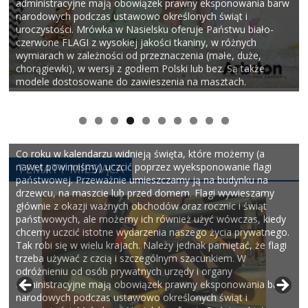
administracyjne mają obowiązek prawny eksponowania barw
narodowych podczas ustawowo określonych świąt i
uroczystości. Mrówka w Nasielsku oferuje Państwu biało-
czerwone FLAGI z wysokiej jakości tkaniny, w różnych
wymiarach w zależności od przeznaczenia (małe, duże,
chorągiewki), w wersji z godłem Polski lub bez. Są także
modele dostosowane do zawieszenia na masztach.
0
Co roku w kalendarzu widnieją święta, które możemy (a
nawet powinniśmy) uczcić poprzez wyeksponowanie flagi
TEMATY MIESIĄCA
państwowej. Przeważnie umieszczamy ją na budynku na
drzewcu, na maszcie lub przed domem. Flagi wywieszamy
głównie z okazji ważnych obchodów oraz rocznic i świąt
państwowych, ale możemy ich również użyć wówczas, kiedy
chcemy uczcić istotne wydarzenia naszego życia prywatnego.
Tak robi się w wielu krajach. Należy jednak pamiętać, że flagi
trzeba używać z czcią i szczególnym szacunkiem. W
odróżnieniu od osób prywatnych urzędy i organy
administracyjne mają obowiązek prawny eksponowania barw
narodowych podczas ustawowo określonych świąt i