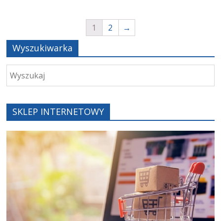
1
2
→
Wyszukiwarka
SKLEP INTERNETOWY