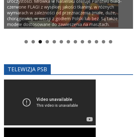
uroczystości. Mrówka w Nasielsku oferuje Państwu biało-
czerwone FLAGI z wysokiej jakości tkaniny, w różnych
wymiarach w zależności od przeznaczenia (małe, duże,
chorągiewki), w wersji z godłem Polski lub bez. Są także
modele dostosowane do zawieszenia na masztach.
0
1
2
3
TELEWIZJA PSB